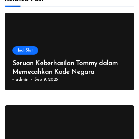
Judi Slot
Seruan Keberhasilan Tommy dalam
Memecahkan Kode Negara
admin
Sep 9, 2025