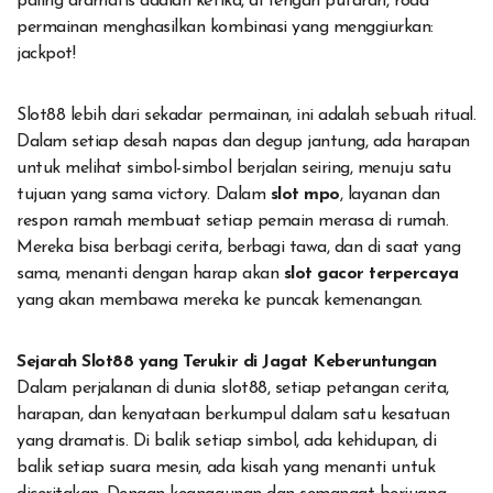
paling dramatis adalah ketika, di tengah putaran, roda
permainan menghasilkan kombinasi yang menggiurkan:
jackpot!
Slot88 lebih dari sekadar permainan, ini adalah sebuah ritual.
Dalam setiap desah napas dan degup jantung, ada harapan
untuk melihat simbol-simbol berjalan seiring, menuju satu
tujuan yang sama victory. Dalam
slot mpo
, layanan dan
respon ramah membuat setiap pemain merasa di rumah.
Mereka bisa berbagi cerita, berbagi tawa, dan di saat yang
sama, menanti dengan harap akan
slot gacor terpercaya
yang akan membawa mereka ke puncak kemenangan.
Sejarah Slot88 yang Terukir di Jagat Keberuntungan
Dalam perjalanan di dunia slot88, setiap petangan cerita,
harapan, dan kenyataan berkumpul dalam satu kesatuan
yang dramatis. Di balik setiap simbol, ada kehidupan, di
balik setiap suara mesin, ada kisah yang menanti untuk