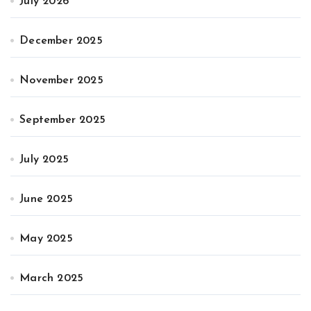
July 2026
December 2025
November 2025
September 2025
July 2025
June 2025
May 2025
March 2025