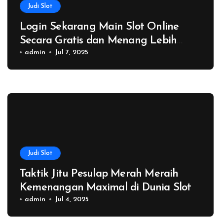
Judi Slot
Login Sekarang Main Slot Online
Secara Gratis dan Menang Lebih
Mudah!
admin
Jul 7, 2025
Judi Slot
Taktik Jitu Pesulap Merah Meraih
Kemenangan Maximal di Dunia Slot
admin
Jul 4, 2025